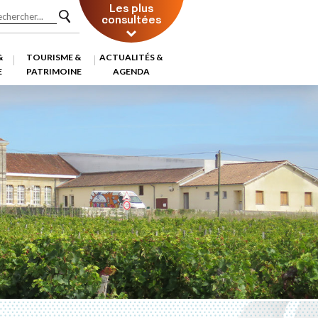
Les plus
consultées
&
TOURISME &
ACTUALITÉS &
E
PATRIMOINE
AGENDA