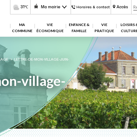
31
Ma mairie
Accès
℃
Horaires & contact
MA
VIE
ENFANCE &
VIE
LOISIRS 
COMMUNE
ÉCONOMIQUE
FAMILLE
PRATIQUE
CULTUR
LAGE
»
LETTRE-DE-MON-VILLAGE-JUIN-
on-village-