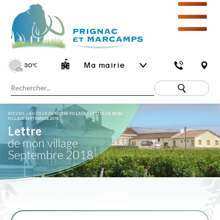
☰
Ma mairie
30
℃
ACCUEIL
»
AU CŒUR DE NOTRE VILLAGE
»
LETTRE DE MON
VILLAGE SEPTEMBRE 2018
Lettre
de mon village
Septembre 2018