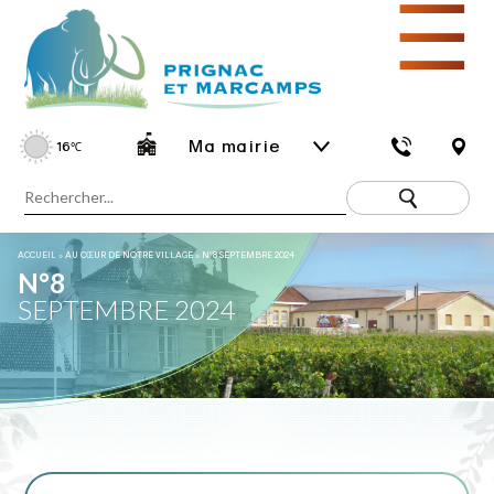
☰
Ma mairie
16
℃
ACCUEIL
»
AU CŒUR DE NOTRE VILLAGE
»
N°8 SEPTEMBRE 2024
N°8
SEPTEMBRE 2024