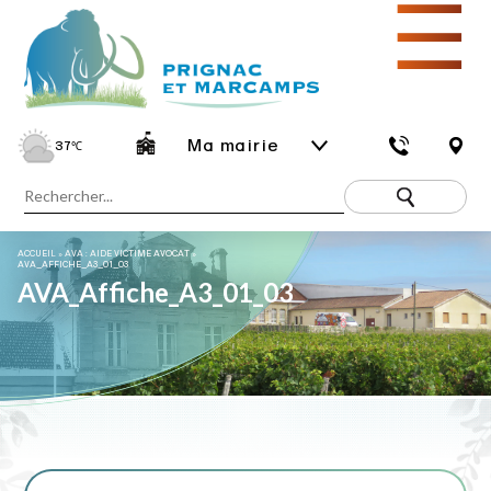
☰
Ma mairie
37
℃
ACCUEIL
»
AVA : AIDE VICTIME AVOCAT
»
AVA_AFFICHE_A3_01_03
AVA_Affiche_A3_01_03