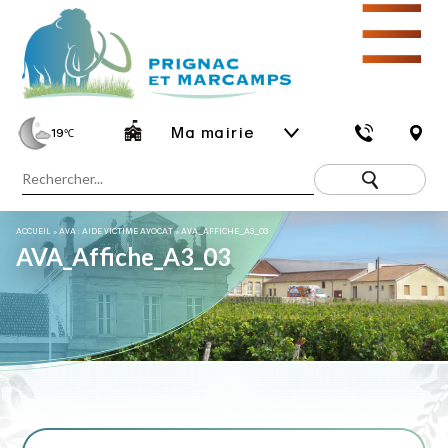
☰
Ma mairie
19
℃
ACCUEIL
»
AVA : AIDE VICTIME AVOCAT
»
AVA_AFFICHE_A3_03
AVA_Affiche_A3_03