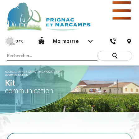
☰
Ma mairie
37
℃
ACCUEIL
»
AVA : AIDE VICTIME AVOCAT
»
KIT
COMMUNICATION
Kit
communication