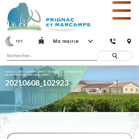
☰
Ma mairie
14
℃
ACCUEIL
»
2021 : BERNARD FRIOT, UN POÈTE À LA RENCONTRE
DE SES LECTEURS
»
20210608_102923
20210608_102923