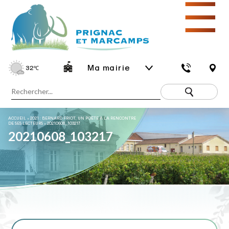
☰
Ma mairie
32
℃
ACCUEIL
»
2021 : BERNARD FRIOT, UN POÈTE À LA RENCONTRE
DE SES LECTEURS
»
20210608_103217
20210608_103217