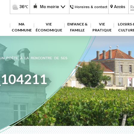
36
Ma mairie
Accès
℃
Horaires & contact
MA
VIE
ENFANCE &
VIE
LOISIRS 
COMMUNE
ÉCONOMIQUE
FAMILLE
PRATIQUE
CULTUR
 UN POÈTE À LA RENCONTRE DE SES
_104211