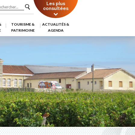
Les plus
consultées
&
TOURISME &
ACTUALITÉS &
E
PATRIMOINE
AGENDA