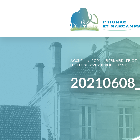
ACCUEIL
»
2021 : BERNARD FRIOT,
LECTEURS
»
20210608_104211
20210608