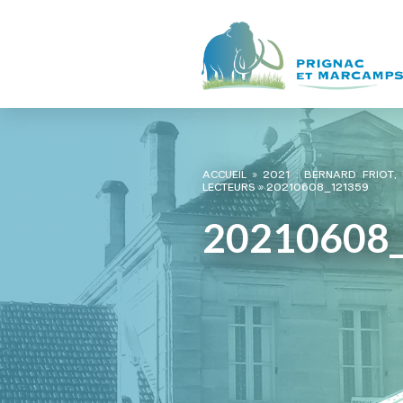
ACCUEIL
»
2021 : BERNARD FRIOT,
LECTEURS
»
20210608_121359
20210608