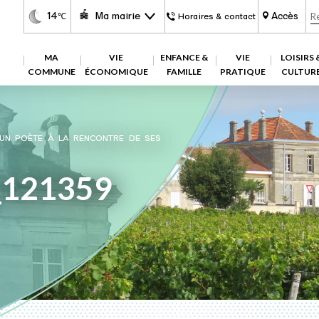
14
Ma mairie
Accès
℃
Horaires & contact
MA
VIE
ENFANCE &
VIE
LOISIRS 
COMMUNE
ÉCONOMIQUE
FAMILLE
PRATIQUE
CULTUR
 UN POÈTE À LA RENCONTRE DE SES
_121359