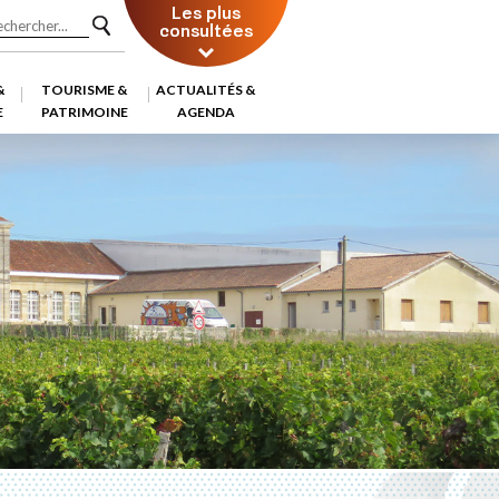
Les plus
consultées
&
TOURISME &
ACTUALITÉS &
E
PATRIMOINE
AGENDA