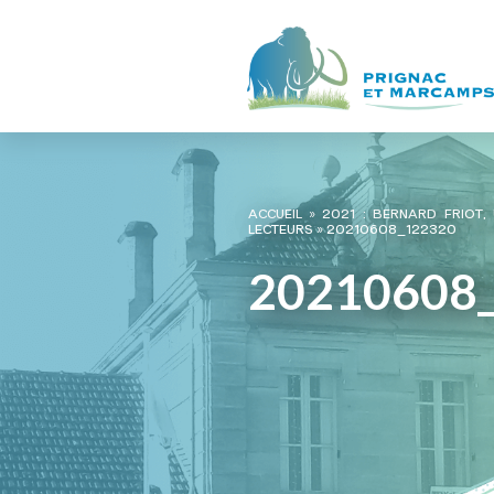
ACCUEIL
»
2021 : BERNARD FRIOT,
LECTEURS
»
20210608_122320
20210608