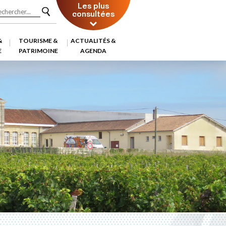
Les plus
consultées
&
TOURISME &
ACTUALITÉS &
E
PATRIMOINE
AGENDA