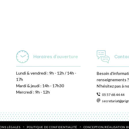
Horaires d'ouverture
Conta
Lundi & vendredi : 9h - 12h / 14h -
Besoin d'informat
17h
renseignements ?
Mardi & jeudi : 14h - 17h30
N’hésitez pas à n
Mercredi : 9h - 12h
05 57 68 44 44
secretariat@prig
ONS LÉGALES
POLITIQUE DE CONFIDENTIALITÉ
CONCEPTION/RÉALISATION 