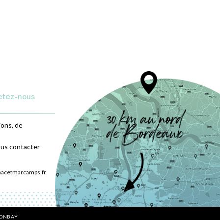
ctez-nous
ions, de
ous contacter
nacetmarcamps.fr
BONBAY