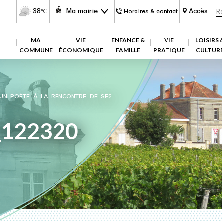
38
Ma mairie
Accès
℃
Horaires & contact
MA
VIE
ENFANCE &
VIE
LOISIRS 
COMMUNE
ÉCONOMIQUE
FAMILLE
PRATIQUE
CULTUR
 UN POÈTE À LA RENCONTRE DE SES
_122320