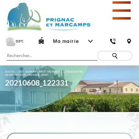
☰
Ma mairie
33
℃
ACCUEIL
»
2021 : BERNARD FRIOT, UN POÈTE À LA RENCONTRE
DE SES LECTEURS
»
20210608_122331
20210608_122331