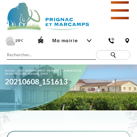
☰
Ma mairie
25
℃
ACCUEIL
»
2021 : BERNARD FRIOT, UN POÈTE À LA RENCONTRE
DE SES LECTEURS
»
20210608_151613
20210608_151613