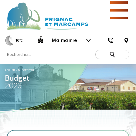
☰
Ma mairie
16
℃
ACCUEIL
»
BUDGET 2023
Budget
2023