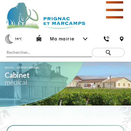
☰
Ma mairie
14
℃
ACCUEIL
»
CABINET MÉDICAL
Cabinet
médical