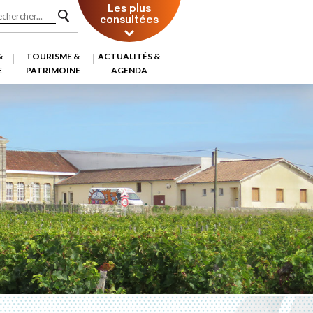
Les plus
consultées
&
TOURISME &
ACTUALITÉS &
E
PATRIMOINE
AGENDA