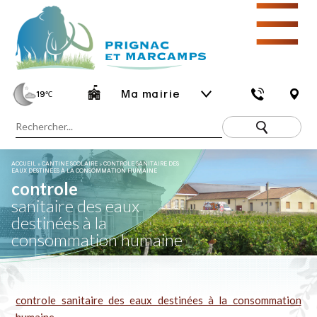
☰
Ma mairie
19
℃
ACCUEIL
»
CANTINE SCOLAIRE
»
CONTROLE SANITAIRE DES
EAUX DESTINÉES À LA CONSOMMATION HUMAINE
controle
sanitaire des eaux
destinées à la
consommation humaine
controle sanitaire des eaux destinées à la consommation