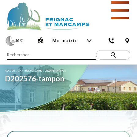
☰
Ma mairie
19
℃
ACCUEIL
»
CANTINE SCOLAIRE
»
D202576-TAMPON
D202576-tampon