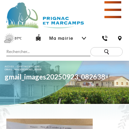
☰
Ma mairie
37
℃
ACCUEIL
»
CANTINE SCOLAIRE
»
GMAIL_IMAGES20250923_082638
gmail_images20250923_082638