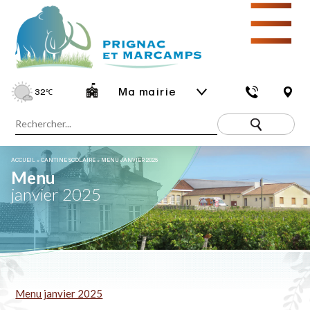
☰
Ma mairie
32
℃
ACCUEIL
»
CANTINE SCOLAIRE
»
MENU JANVIER 2025
Menu
janvier 2025
Menu janvier 2025