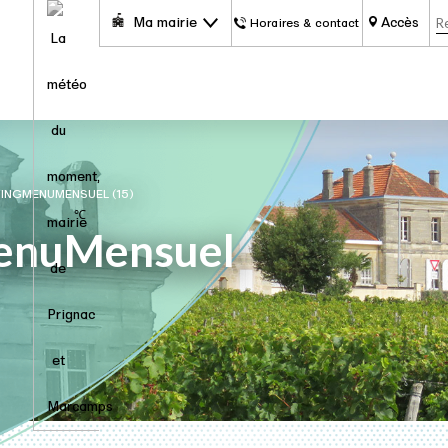
Ma mairie
Accès
Horaires & contact
INGMENUMENSUEL (15)
℃
enuMensuel