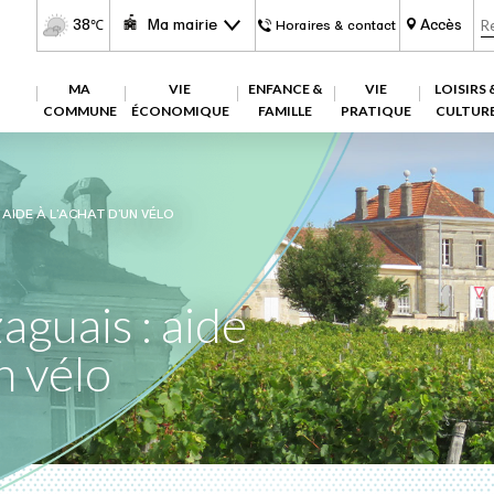
38
Ma mairie
Accès
℃
Horaires & contact
MA
VIE
ENFANCE &
VIE
LOISIRS 
COMMUNE
ÉCONOMIQUE
FAMILLE
PRATIQUE
CULTUR
AIDE À L’ACHAT D’UN VÉLO
guais : aide
n vélo