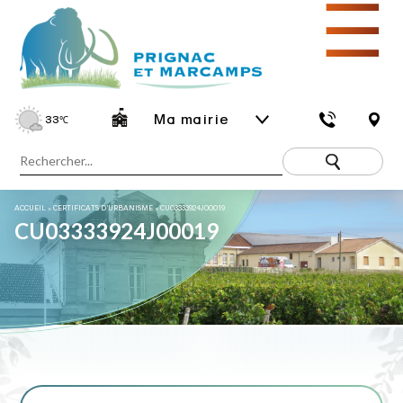
☰
Ma mairie
33
℃
ACCUEIL
»
CERTIFICATS D’URBANISME
»
CU03333924J00019
CU03333924J00019