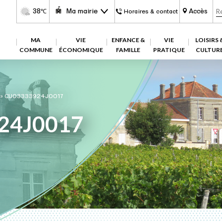
38
Ma mairie
Accès
℃
Horaires & contact
MA
VIE
ENFANCE &
VIE
LOISIRS 
COMMUNE
ÉCONOMIQUE
FAMILLE
PRATIQUE
CULTUR
»
CU03333924J0017
24J0017