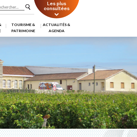
Les plus
consultées
&
TOURISME &
ACTUALITÉS &
E
PATRIMOINE
AGENDA