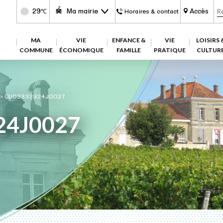
29
Ma mairie
Accès
℃
Horaires & contact
MA
VIE
ENFANCE &
VIE
LOISIRS 
COMMUNE
ÉCONOMIQUE
FAMILLE
PRATIQUE
CULTUR
»
CU03333924J0027
24J0027