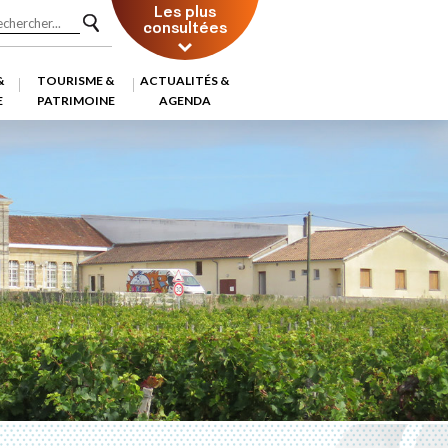
Les plus
consultées
&
TOURISME &
ACTUALITÉS &
E
PATRIMOINE
AGENDA