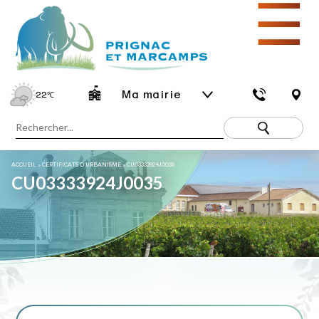
☰
Ma mairie
22
℃
ACCUEIL
»
CERTIFICATS D’URBANISME
»
CU03333924J0035
CU03333924J0035