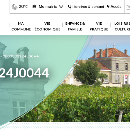
20
Ma mairie
Accès
℃
Horaires & contact
MA
VIE
ENFANCE &
VIE
LOISIRS 
COMMUNE
ÉCONOMIQUE
FAMILLE
PRATIQUE
CULTUR
»
CU03333924J0044
24J0044