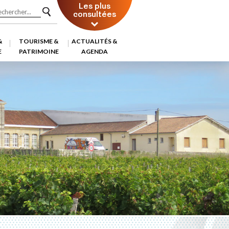
Les plus
consultées
&
TOURISME &
ACTUALITÉS &
E
PATRIMOINE
AGENDA