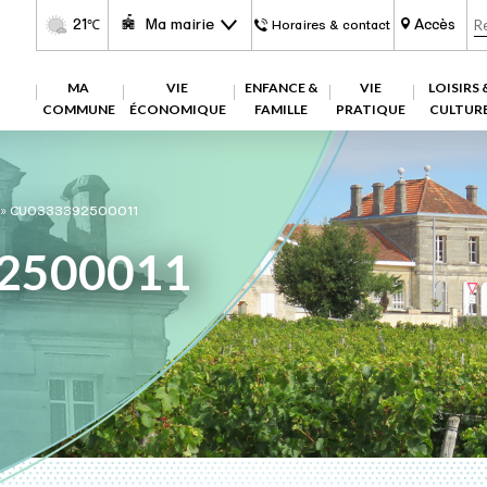
21
Ma mairie
Accès
℃
Horaires & contact
MA
VIE
ENFANCE &
VIE
LOISIRS 
COMMUNE
ÉCONOMIQUE
FAMILLE
PRATIQUE
CULTUR
»
CU0333392500011
2500011