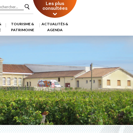
Les plus
consultées
&
TOURISME &
ACTUALITÉS &
E
PATRIMOINE
AGENDA