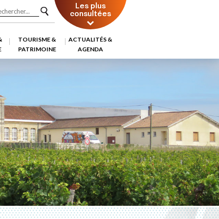
Les plus
consultées
&
TOURISME &
ACTUALITÉS &
E
PATRIMOINE
AGENDA