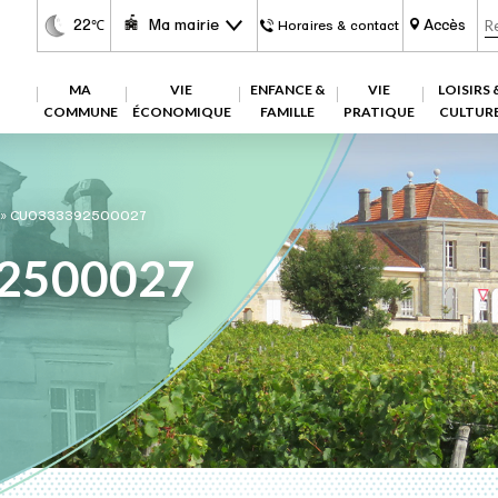
22
Ma mairie
Accès
℃
Horaires & contact
MA
VIE
ENFANCE &
VIE
LOISIRS 
COMMUNE
ÉCONOMIQUE
FAMILLE
PRATIQUE
CULTUR
»
CU0333392500027
2500027