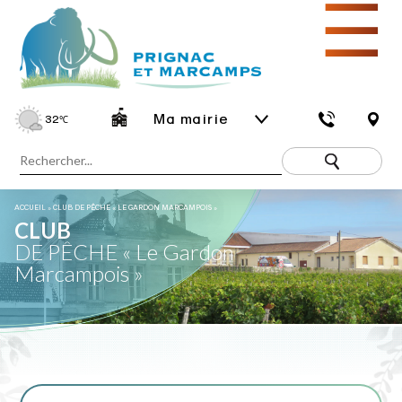
☰
Ma mairie
32
℃
ACCUEIL
»
CLUB DE PÊCHE « LE GARDON MARCAMPOIS »
CLUB
DE PÊCHE « Le Gardon
Marcampois »