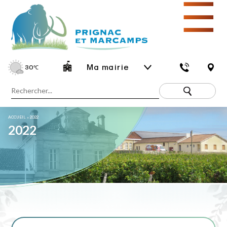
☰
Ma mairie
30
℃
ACCUEIL
»
2022
2022