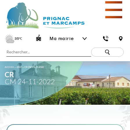
☰
Ma mairie
35
℃
ACCUEIL
»
2021
»
CR CM 24-11-2022
CR
CM 24-11-2022