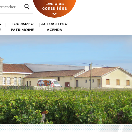
Les plus
consultées
&
TOURISME &
ACTUALITÉS &
E
PATRIMOINE
AGENDA