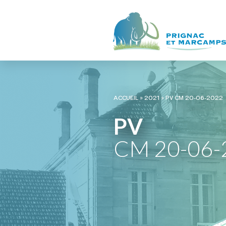
ACCUEIL
»
2021
»
PV CM 20-06-2022
PV
CM 20-06-