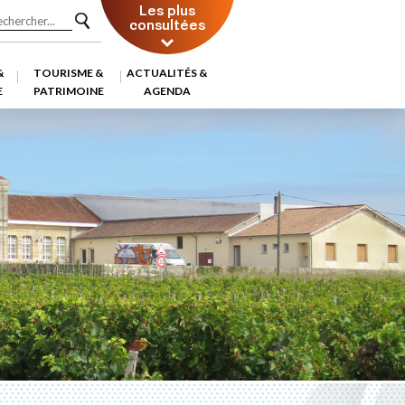
Les plus
consultées
&
TOURISME &
ACTUALITÉS &
E
PATRIMOINE
AGENDA