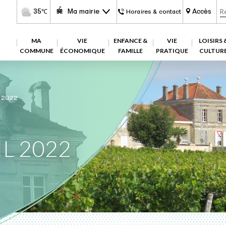
35
Ma mairie
Accès
℃
Horaires & contact
MA
VIE
ENFANCE &
VIE
LOISIRS 
COMMUNE
ÉCONOMIQUE
FAMILLE
PRATIQUE
CULTUR
L 2022
IL 2022