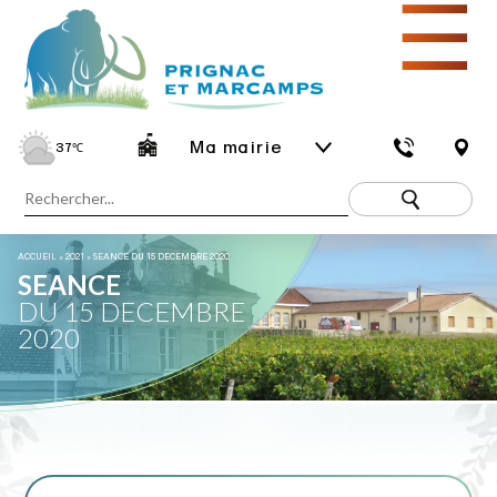
☰
Ma mairie
37
℃
ACCUEIL
»
2021
»
SEANCE DU 15 DECEMBRE 2020
SEANCE
DU 15 DECEMBRE
2020