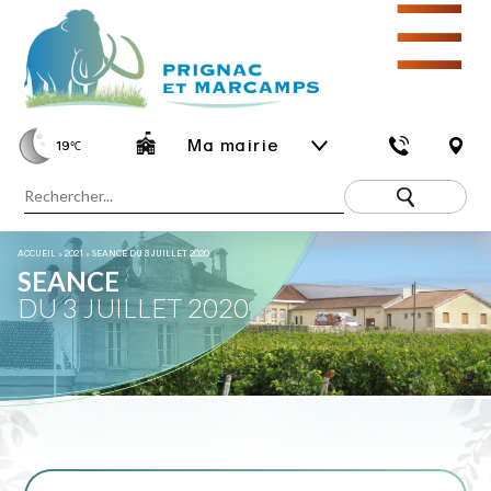
☰
Ma mairie
19
℃
ACCUEIL
»
2021
»
SEANCE DU 3 JUILLET 2020
SEANCE
DU 3 JUILLET 2020