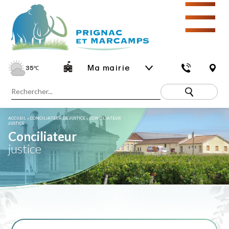
☰
Ma mairie
35
℃
ACCUEIL
»
CONCILIATEUR DE JUSTICE
»
CONCILIATEUR
JUSTICE
Conciliateur
justice