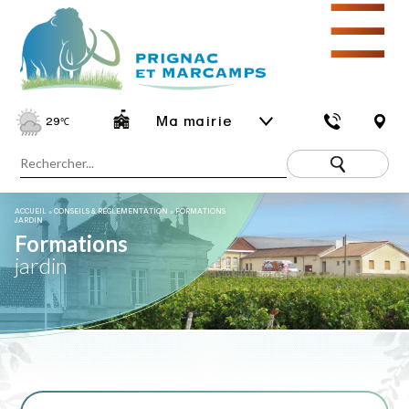
☰
Ma mairie
29
℃
ACCUEIL
»
CONSEILS & RÉGLEMENTATION
»
FORMATIONS
JARDIN
Formations
jardin