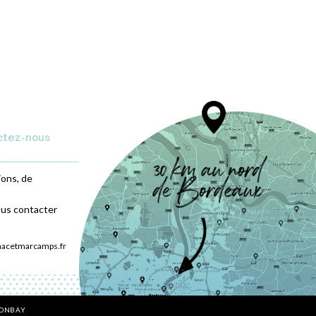
ctez-nous
ions, de
ous contacter
nacetmarcamps.fr
BONBAY