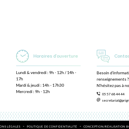
Horaires d'ouverture
Conta
Lundi & vendredi : 9h - 12h / 14h -
Besoin d'informat
17h
renseignements ?
Mardi & jeudi : 14h - 17h30
N’hésitez pas à n
Mercredi : 9h - 12h
05 57 68 44 44
secretariat@prig
ONS LÉGALES
POLITIQUE DE CONFIDENTIALITÉ
CONCEPTION/RÉALISATION 