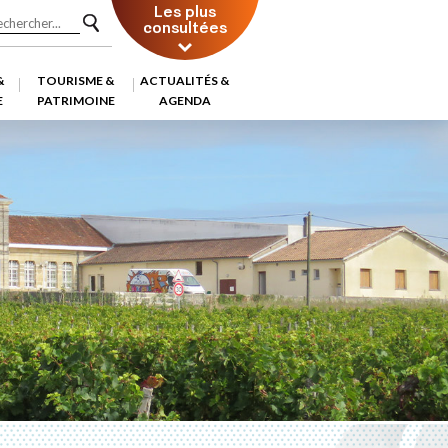
Les plus
consultées
&
TOURISME &
ACTUALITÉS &
E
PATRIMOINE
AGENDA