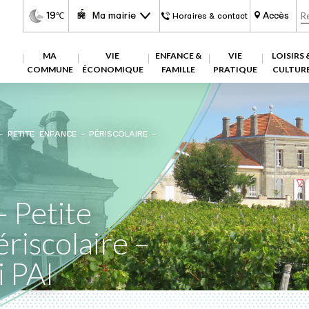
19
Ma mairie
Accès
℃
Horaires & contact
MA
VIE
ENFANCE &
VIE
LOISIRS 
COMMUNE
ÉCONOMIQUE
FAMILLE
PRATIQUE
CULTUR
– PETITE ENFANCE – PÉRISCOLAIRE –
– Petite
riscolaire –
i PAI