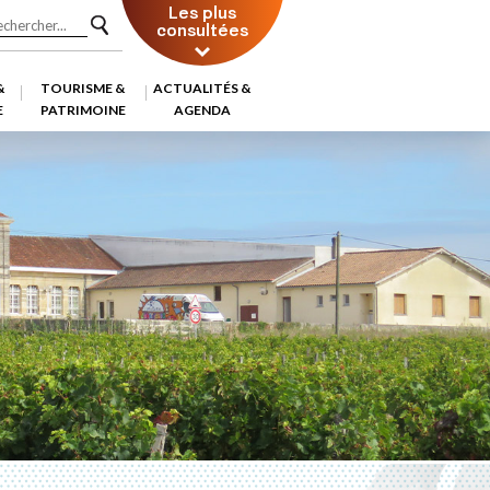
Les plus
consultées
&
TOURISME &
ACTUALITÉS &
E
PATRIMOINE
AGENDA