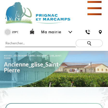
☰
Ma mairie
29
℃
ACCUEIL
»
EGLISE SAINT-PIERRE
»
ANCIENNE_GLISE_SAINT-
PIERRE
Ancienne_glise_Saint-
Pierre