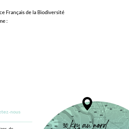
ce Français de la Biodiversité
me :
ctez-nous
ions, de