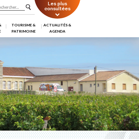
Les plus
consultées
&
TOURISME &
ACTUALITÉS &
E
PATRIMOINE
AGENDA