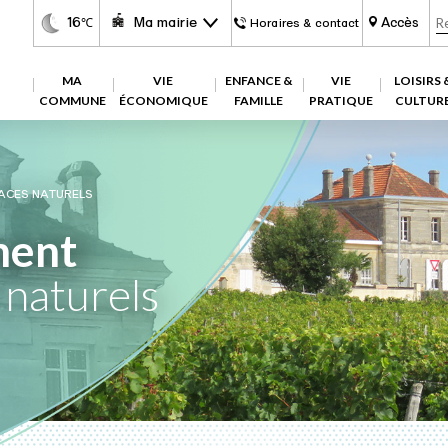
16
Ma mairie
Accès
℃
Horaires & contact
MA
VIE
ENFANCE &
VIE
LOISIRS 
COMMUNE
ÉCONOMIQUE
FAMILLE
PRATIQUE
CULTUR
ACES NATURELS
ment
 naturels