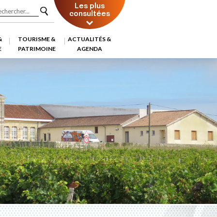
Les plus
consultées
&
TOURISME &
ACTUALITÉS &
E
PATRIMOINE
AGENDA