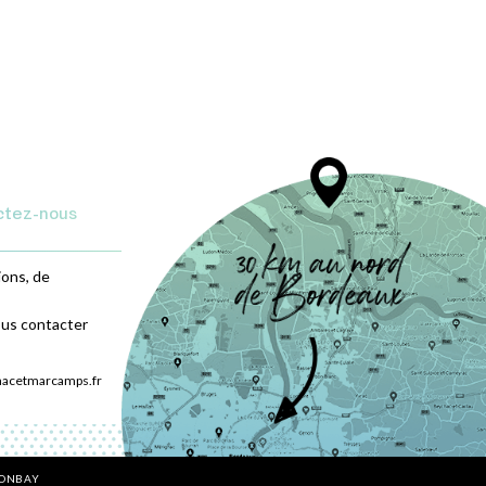
ctez-nous
ions, de
ous contacter
nacetmarcamps.fr
BONBAY