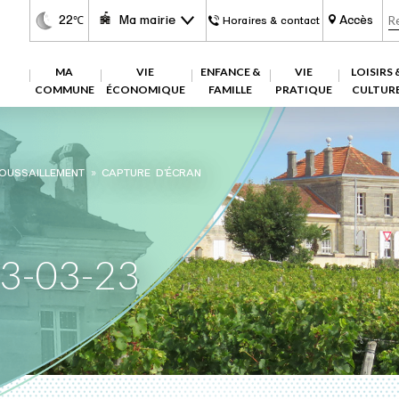
22
Ma mairie
Accès
℃
Horaires & contact
MA
VIE
ENFANCE &
VIE
LOISIRS 
COMMUNE
ÉCONOMIQUE
FAMILLE
PRATIQUE
CULTUR
OUSSAILLEMENT
»
CAPTURE D’ÉCRAN
23-03-23