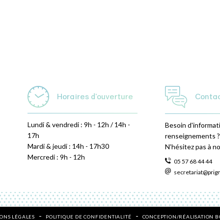
Horaires d'ouverture
Conta
Lundi & vendredi : 9h - 12h / 14h -
Besoin d'informat
17h
renseignements ?
Mardi & jeudi : 14h - 17h30
N’hésitez pas à n
Mercredi : 9h - 12h
05 57 68 44 44
secretariat@prig
ONS LÉGALES
POLITIQUE DE CONFIDENTIALITÉ
CONCEPTION/RÉALISATION 