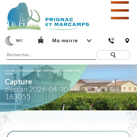
☰
Ma mairie
18
℃
ACCUEIL
»
FORTES CHALEURS
»
CAPTURE D’ÉCRAN 2026-04-30
163055
Capture
d’écran 2026-04-30
163055