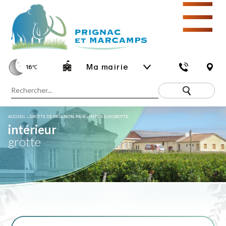
☰
Ma mairie
16
℃
ACCUEIL
»
GROTTE DE PAIR-NON-PAIR
»
INTÉRIEUR GROTTE
intérieur
grotte