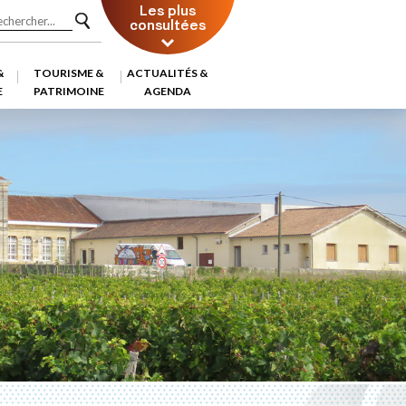
Les plus
consultées
&
TOURISME &
ACTUALITÉS &
E
PATRIMOINE
AGENDA