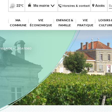
22
Ma mairie
Accès
℃
Horaires & contact
MA
VIE
ENFANCE &
VIE
LOISIRS 
COMMUNE
ÉCONOMIQUE
FAMILLE
PRATIQUE
CULTUR
VILLAGE
»
_20A1060