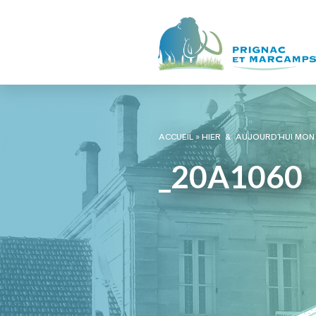
ACCUEIL
»
HIER & AUJOURD’HUI MON 
_20A1060