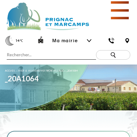
☰
Ma mairie
14
℃
ACCUEIL
»
HIER & AUJOURD’HUI MON VILLAGE
»
_20A1064
_20A1064