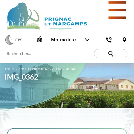
☰
Ma mairie
21
℃
ACCUEIL
»
HIER & AUJOURD’HUI MON VILLAGE
»
IMG_0362
IMG_0362