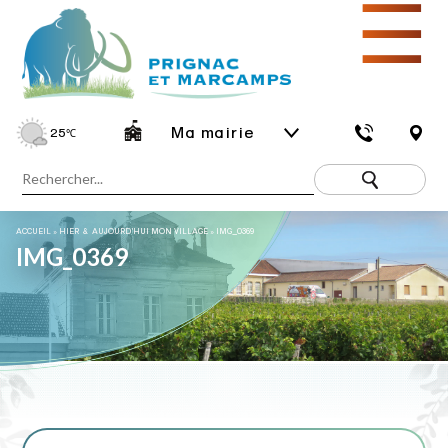
☰
Ma mairie
25
℃
ACCUEIL
»
HIER & AUJOURD’HUI MON VILLAGE
»
IMG_0369
IMG_0369