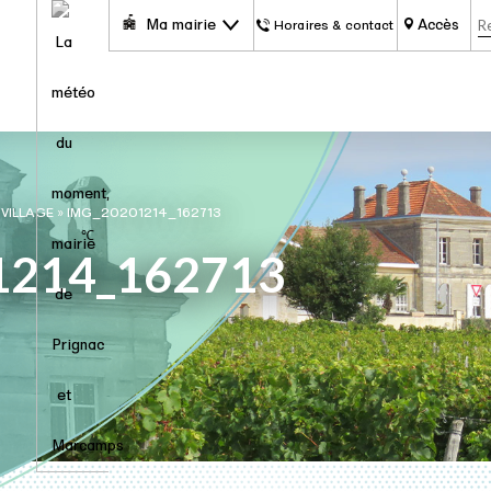
Ma mairie
Accès
Horaires & contact
VILLAGE
»
IMG_20201214_162713
℃
1214_162713